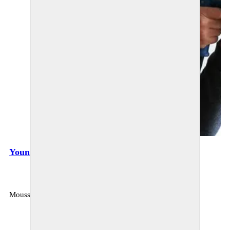
Youness Atbane
Moussem
MOUSSEM VZW
Rue des Mégissiers 6
1070 Anderlecht
Belgique