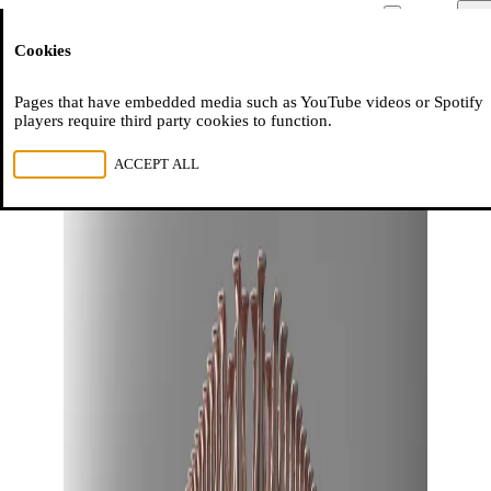
Moussem
Men
Cookies
NL
FR
EN
Pages that have embedded media such as YouTube videos or Spotify
players require third party cookies to function.
REJECT ALL
ACCEPT ALL