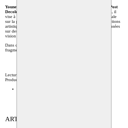
Youness Atbane
travaille actuellement sur son projet
‘The Post
Decolonial Artist is Waterproofed’
. À travers ce processus, il
vise à remettre en question l’impact de la théorie postcoloniale
sur la pratique artistique et l’influence dominante des institutions
artistiques. En utilisant la fiction et l’imagination futuriste basées
sur des événements réels, Atbane cherche à développer une
vision de ce qu’il appelle ‘Post Decolonial Art’.
Dans ce
studio ouvert
, Youness partagera et discutera des
fragments de cette nouvelle création.
Lecture, archives, OPEN STUDIO
Production Moussem
Moussem Studios
21.04.2023 15:00
ARTISTE(S) EN RÉSIDENCE