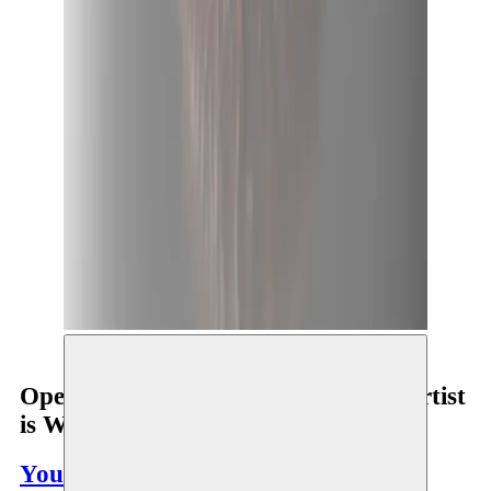
Open Studio: ‘The Post Decolonial Artist
is Waterproofed’
Youness Atbane