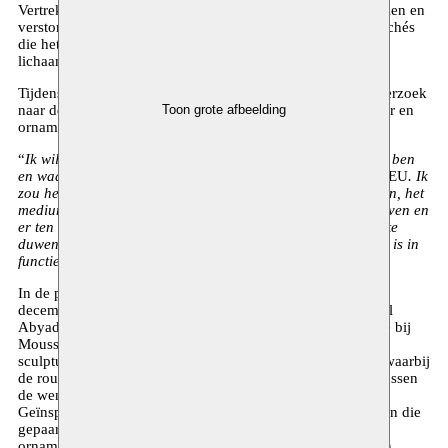
Vertrekkend vanuit haar multidisciplinaire praktijk, ontregelen en
verstoren de performances van El Abyad de gecodeerde clichés
die het vrouwelijk lichaam (en het hedendaagse publieke
lichaam) omstrengelen.
Tijdens haar residentie bij Moussem zet El Abyad haar onderzoek
Toon grote afbeelding
naar de organische materie van henna als een gietvorm voor en
ornamentele grammatica voort.
“
Ik wil graag experimenteren met waar ik al aan begonnen ben
en waar ik over nadenk in relatie tot mijn werk
DÉESSE/DIEU
. Ik
zou het werk willen fragmenteren, ontcijferen, hermodelleren, het
medium veranderen, het een wedergeboorte als ‘andere’ geven en
er ten slotte een autopsie op uit te voeren om het zo verder te
duwen; voorbij de plastische dimensie, die alleen zichtbaar is in
functie van het beeldhouwen met kleur.
”
In de presentatie
Hybridations Ornementales
, dat begin
december 2023 plaatsvindt in de Moussem Studios, toont El
Abyad de werken die ze ontwikkelde tijdens haar residentie bij
Moussem. In deze verzameling van hennaschilderijen en -
sculpturen ontvouwt zich een cartografie van het lichaam, waarbij
de routes tussen de handpalm en de vingers, of de ruimte tussen
de wenkbrauwen, nauwkeurig in kaart worden gebracht.
Geïnspireerd door verschillende henna-praktijken en rituelen die
gepaard gaan met tatoeages, schept de kunstenaar een
ornamentele grammatica. Haar werken bewegen zich in een