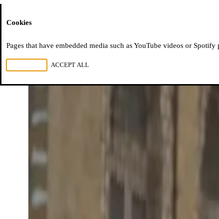
Moussem
Cookies
Pages that have embedded media such as YouTube videos or Spotify pla
REJECT ALL
ACCEPT ALL