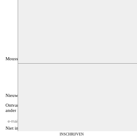
Moussem
MOUSSEM VZW
Zeemtouwersstraat 6
1070 Anderlecht
België
Nieuwsbrief
Ontvang maandelijkse updates over ons programma, de agenda, en
ander nieuws
Niet invullen
INSCHRIJVEN