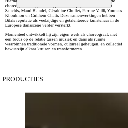
Hierna werkte Bilal met verscheidene andere gerenommeerde
choreografen en gezelschappen in Europa, waaronder Salva
Sanchis, Maud Blandel, Géraldine Chollet, Perrine Vailli, Youness
Khoukhou en Guilhem Chatir. Deze samenwerkingen hebben
Bilals reputatie als veelzijdige en getalenteerde kunstenaar in de
Europese dansscene verder versterkt.
Momenteel ontwikkelt hij zijn eigen werk als choreograaf, met
een focus op de relatie tussen muziek en dans als ruimte
waarbinnen traditionele vormen, cultureel geheugen, en collectief
bewustzijn elkaar kruisen en transformeren.
PRODUCTIES