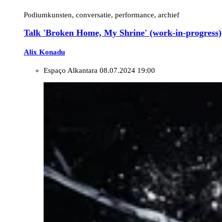
Podiumkunsten, conversatie, performance, archief
Talk 'Broken Home, My Shrine' (work-in-progress)
Alix Konadu
Espaço Alkantara
08.07.2024 19:00