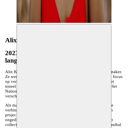
Alix Konadu
2023–heden
langdurig traject
Alix Konadu is een Brusselse actrice, muzikante en theatermaker.
Ze werkt zowel voor als achter de schermen, met een sterke focus
op verhalen over migratie, identiteit en gemeenschap. Op het
toneel was ze te zien in producties van onder andere KVS, Het
Nationale Theater (NL) en hetpaleis, en op het scherm in
verschillende series van de VRT en VTM.
Als maker zoekt ze steeds naar nieuwe vormen om theater te
verbinden met de samenleving. Zo speelde en creëerde ze in
projecten als Fearless Noordwijk met en voor
ongedocumenteerde mensen in het Maximiliaanpark. Bij het
collectief SOCHA werkte ze mee aan voorstellingen als Hannibal