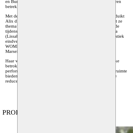
en Burning City, die het publiek op onconventionele manieren
betrekken bij thema’s als migratie en verbondenheid.
Met de multidisciplinaire creatie Broken Home, My Shrine duikt
Alix dieper in haar half-Ghanese achtergrond en onderzoekt ze
thema’s als thuis, diaspora en herinnering. Dit project groeide
tijdens residenties in perfocraZe (Kumasi, Ghana), Alkantara
(Lissabon) en Brussel. Daarnaast leidt ze sinds 2023 als artistiek
eindverantwoordelijke de voorstellingen van de groep
WOMEN26, een groep vrouwen uit Antwerpen, Brussel,
Marseille en Rotterdam.
Haar werk kenmerkt zich door een mix van maatschappelijke
betrokkenheid en een fysieke, zintuiglijke benadering van
performance, muziek en theater. Ze gelooft in verhalen die ruimte
bieden aan diverse stemmen en perspectieven, zonder die te
reduceren tot één waarheid.
PRODUCTIES