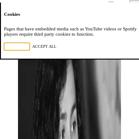
Moussem
Men
Cookies
NL
FR
EN
Pages that have embedded media such as YouTube videos or Spotify
players require third party cookies to function.
REJECT ALL
ACCEPT ALL