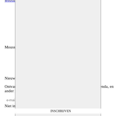
website Mena B. Lafkioui
Moussem
MOUSSEM VZW
Zeemtouwersstraat 6
1070 Anderlecht
België
Nieuwsbrief
Ontvang maandelijkse updates over ons programma, de agenda, en
ander nieuws
Niet invullen
INSCHRIJVEN