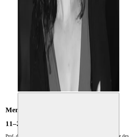
Mena B. Lafkioui
11–27.03.2023
Prof. dr.
Mena B. Lafkioui
is zowel hoogleraar aan de Ecole des