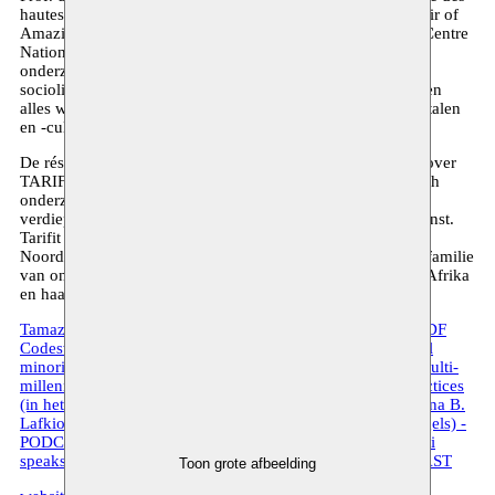
hautes études en sciences sociales in Parijs, waar zij de Chair of
Amazigh linguistics bekleedt, en Onderzoeksleider bij het Centre
National de la Recherche Scientifique is. Haar
onderzoeksinteresses en -projecten betreffen linguïstiek,
sociolinguïstiek, geolinguïstiek, linguïstische antropologie en
alles wat te maken heeft met Noord-Afrika en de Amazigh-talen
en -culturen.
De résidentie bij Moussem maakt deel uit van haar project over
TARIFIT ARTISTRY waarin Lafkioui, naast haar academisch
onderzoek, haar beginnend artistieke praktijk verder wil
verdiepen in de vorm van poëzie, tekenen en beeldhouwkunst.
Tarifit verwijst naar de Tamazight-taal van de Rif (Noord-,
Noordwest- en Noordoost-Marokko); Tamazight is een taalfamilie
van ongeveer veertig talen die worden beoefend in Noord-Afrika
en haar diaspora.
Tamazight. Taal, macht en identiteit (in het Nederlands) - PDF
Codeswitching and artistic performance among multilingual
minorities in Flanders (in het Engels) - PDF
Tamazight. A multi-
millennial journey of a language family and its cultural practices
(in het Engels) - VIDEO
Twiza Podcast XXIII, Prof. Dr. Mena B.
Lafkioui speaks about the language ’Tamazight’ (in het Engels) -
PODCAST
Twiza Podcast XXIV, Prof. Dr. Mena B. Lafkioui
speaks about the language ‘Tarifit’ (in het Engels) - PODCAST
Toon grote afbeelding