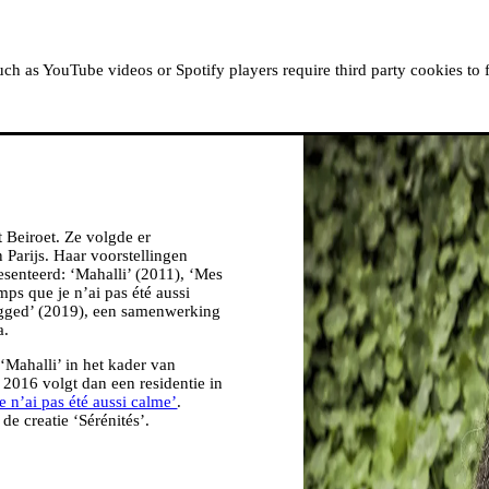
OVER MOUSSEM
RESIDENTIES
KIJK, LEES &
h as YouTube videos or Spotify players require third party cookies to 
Beiroet. Ze volgde er
 Parijs. Haar voorstellingen
esenteerd: ‘Mahalli’ (2011), ‘Mes
mps que je n’ai pas été aussi
legged’ (2019), een samenwerking
a.
Mahalli’ in het kader van
016 volgt dan een residentie in
e n’ai pas été aussi calme’
.
e creatie ‘Sérénités’.