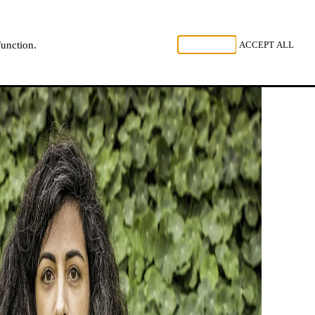
 LUISTER
REJECT ALL
ACCEPT ALL
function.
NL
FR
EN