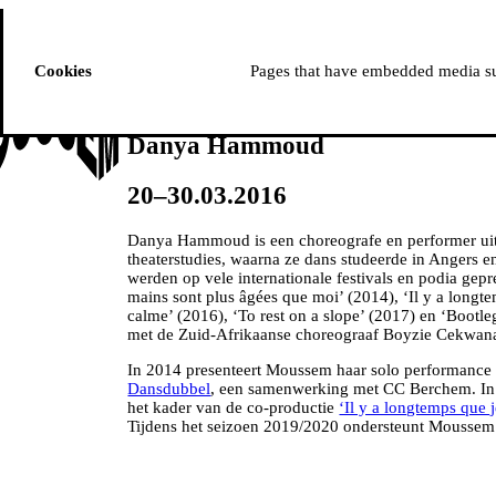
ussem
PROGRAMMA
Cookies
Pages that have embedded media suc
Danya Hammoud
20–30.03.2016
Danya Hammoud is een choreografe en performer uit 
theaterstudies, waarna ze dans studeerde in Angers en
werden op vele internationale festivals en podia gepr
mains sont plus âgées que moi’ (2014), ‘Il y a longte
calme’ (2016), ‘To rest on a slope’ (2017) en ‘Boot
met de Zuid-Afrikaanse choreograaf Boyzie Cekwan
In 2014 presenteert Moussem haar solo performance ‘
Dansdubbel
, een samenwerking met CC Berchem. In 2
het kader van de co-productie
‘Il y a longtemps que j
Tijdens het seizoen 2019/2020 ondersteunt Moussem d