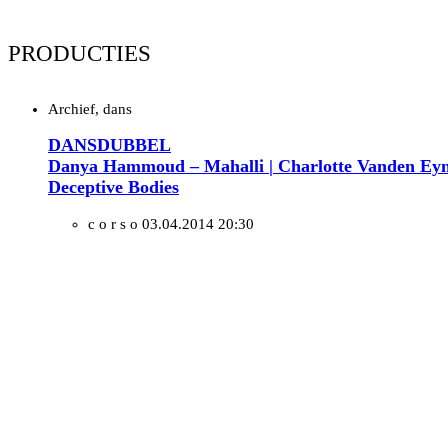
PRODUCTIES
Archief, dans
DANSDUBBEL
Danya Hammoud – Mahalli | Charlotte Vanden Eyn
Deceptive Bodies
c o r s o
03.04.2014 20:30