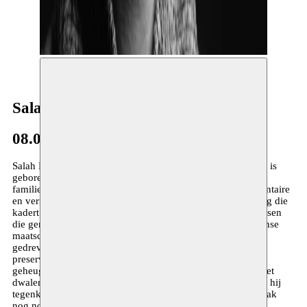
©Kamal El
Salah Bouade
08.01–01.03.2026
Salah Bouade, ook wel bekend als Marrakech noir et blanc, is
geboren in Taroudant, Marokko. Salah werkt met gevonden
familie-albums, architecturale foto’s van Marokko, documentaire
en vernaculaire fotografie. Een multidisciplinaire benadering die
kadert binnen een archivistische praxis en de nood om mensen
die gemarginaliseerd of verstoten zijn binnen de Marokkaanse
maatschappij in beeld te brengen. Salah’s onderzoek wordt
gedreven door een diepe bekommernis voor kwesties van
preservatie en de transmissie van een collectief (visueel)
geheugen. Autodidact fotograaf, spendeert Salah zijn tijd met
dwalen doorheen Marrakech, waarbij hij grijsaards trekt die hij
tegenkomt op straat – een generatie mannen wier portret vaak
nog nooit eerder vastgelegd was op foto.