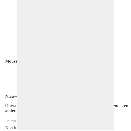
Moussem
MOUSSEM VZW
Zeemtouwersstraat 6
1070 Anderlecht
België
Nieuwsbrief
Ontvang maandelijkse updates over ons programma, de agenda, en
ander nieuws
Niet invullen