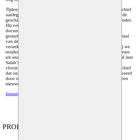
Tijdens zijn residentie bij Moussem wil Salah een visueel archief
aanleggen dat de ervaring van migranten in België traceert, de
geschiedenis van Marokaans-Belgische families in het bijzonder.
Hij verzamelt portretten, familiekiekjes, administratieve
documenten zoals werkvergunningen,… Een zoektocht die
gestart is in Cureghem, en vorm krijgt doorheen beeldmateriaal
van de lokale gemeenschap: Salah’s onderzoeksproject is
verankerd binnen Moussem’s Communitieswerking, waarbij we
residenten en hun artistieke praktijk samenbrengen met mensen
uit onze directe buurt. Uit deze ontmoetingen, gecombineerd met
Salah’s dagelijkse speurtocht naar fotomateriaal op de
vlooienmarkten van Brussel, ontwaart zich een collectief archief
dat ons in blik gunt in scènes uit een dagelijks leven gemarkeerd
door ontheemding, migrantenarbeid, en de constructie van een
nieuwe gemeenschappelijke identiteit.
Instagram
PRODUCTIES