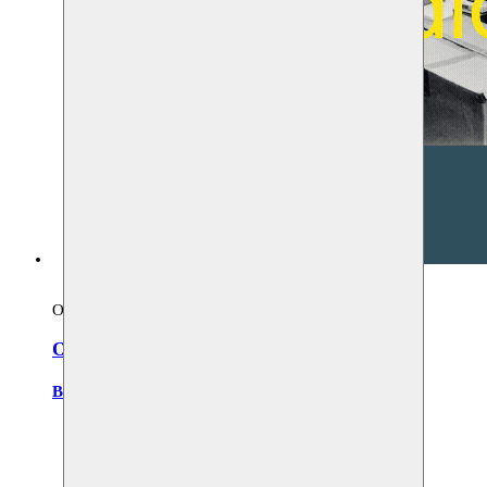
OPEN STUDIO
Open Studio met iftar
Badi Rezzak
,
Amel Malfait Lakhtara
,
Salah Bouade
Moussem - Espace Chimiste
26.02.2026 19:00