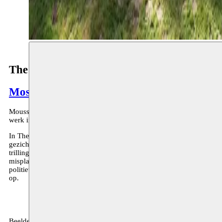
The Visible Part / La partie visible
Mostafa Saifi Rahmouni
Moussem resident Mostafa Saifi Rahmouni werd in het kader van Yo
werk in openlucht te realiseren voor het Middelheimmuseum.
In The Visible Part staat een onopvallend bestelbusje er verlaten bij.
gezicht een slecht geparkeerde auto, totdat van tijd tot tijd de passiv
trilling en dreunende geluiden. Door middel van een intern mechan
misplaatst en toch bekend lijkt voor de kunstenaar: de verborgen m
politiewerk. De bruuske bewegingen van de bestelwagen onthullen n
op.
Beeldende kunst, archief