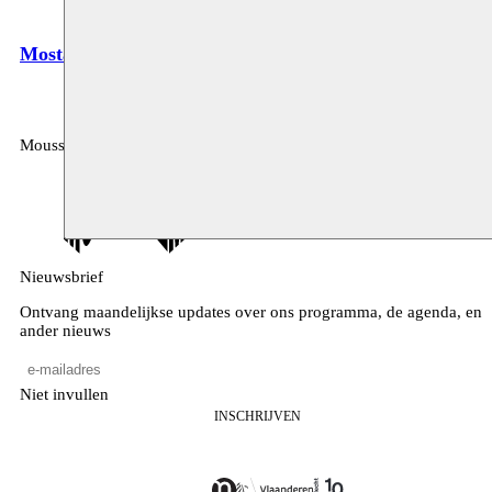
Mostafa Saifi Rahmouni
Moussem
MOUSSEM VZW
Zeemtouwersstraat 6
1070 Anderlecht
België
Nieuwsbrief
Ontvang maandelijkse updates over ons programma, de agenda, en
ander nieuws
Niet invullen
INSCHRIJVEN