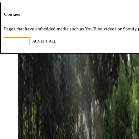
Moussem
Cookies
Pages that have embedded media such as YouTube videos or Spotify pla
REJECT ALL
ACCEPT ALL