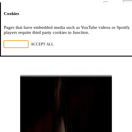
Moussem
Men
Cookies
NL
FR
EN
Pages that have embedded media such as YouTube videos or Spotify
players require third party cookies to function.
REJECT ALL
ACCEPT ALL