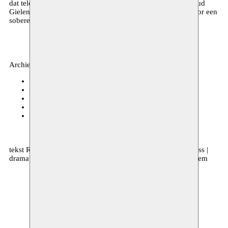
dat teloor ging en een morgen dat op zich laat wachten. Ruud
Gielens, die zelf sinds vele jaren in Caïro woont, zorgde voor een
sobere maar intense enscenering.
Archief, theater
BIT Teatergarasjen
06–08.04.2017 20:00
Journées Théâtrales de Carthage
19.11.2016 15:00
Kaaitheater
15.11.2016 20:00
C-mine Cultuurcentrum
04.11.2016 20:00
Maxim Gorki Theater
20.10.2016 20:00
tekst Rachid Benzine | regie Ruud Gielens | met Hiam Abbass |
dramaturgie Laila Soliman | productie Kaaitheater & Moussem