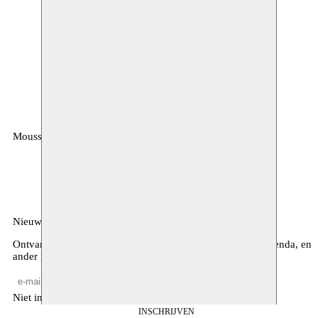
Moussem
MOUSSEM VZW
Zeemtouwersstraat 6
1070 Anderlecht
België
Nieuwsbrief
Ontvang maandelijkse updates over ons programma, de agenda, en
ander nieuws
Niet invullen
INSCHRIJVEN