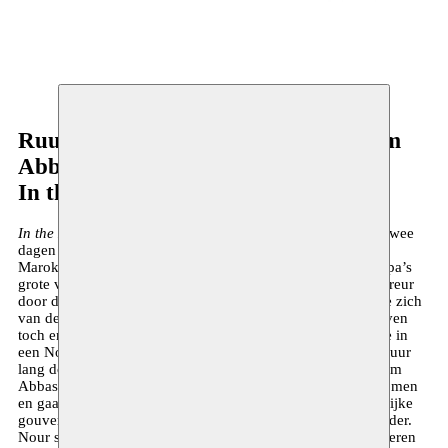
Ruud Gielens - Rachid Benzine - Hiam
Abbas
In the Eyes of Heaven
In the Eyes of Heaven
ging in première op 24 maart 2016, twee
dagen na de aanslagen in Brussel. De tekst is van de Frans-
Marokkaanse filosoof en islamoloog Rachid Benzine, Europa’s
grote voortrekker van een verlichte islam. Zo vlak na de terreur
door de meest radicale islam, te midden de ontreddering die zich
van de stad had meester gemaakt, bood In the Eyes of Heaven
toch enig perspectief. Aan het woord is Nour, een prostituee in
een Noord-Afrikaans land, tijdens de Arabische Lente. Een uur
lang dompelt Nour, gespeeld door de Palestijnse actrice Hiam
Abbass, je onder in haar dagelijkse sleur van klanten die komen
en gaan. Onder die klanten bevinden zich zowel de plaatselijke
gouverneur, een Amerikaanse journalist als een religieus leider.
Nour spreekt bij wijlen harde taal, wachtend tussen een gisteren