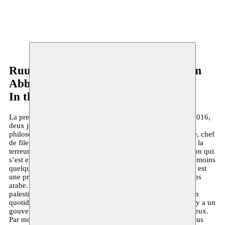
Ruud Gielens - Rachid Benzine - Hiam
Abbas
In the Eyes of Heaven
La première de
In the Eyes of Heaven
a eu lieu le 24 mars 2016,
deux jours après les attentats à Bruxelles. Le texte est du
philosophe et islamologue franco-marocain Rachid Benzine, chef
de file européen d’un islam des Lumières. Au lendemain de la
terreur infligée par l’islam le plus radical, en pleine confusion qui
s’est emparée de la ville, In the Eyes of Heaven offrait néanmoins
quelque perspective. Nour, héroïne et narratrice de la pièce, est
une prostituée dans un pays nord-africain, en plein Printemps
arabe. Une heure durant, Nour, interprétée par l’actrice
palestinienne Hiam Abbass, nous plonge dans son train-train
quotidien de clients qui viennent et s’en vont. Parmi eux, il y a un
gouverneur local, un journaliste américain, et un chef religieux.
Par moments, les propos de Nour sont durs et crus, suspendus