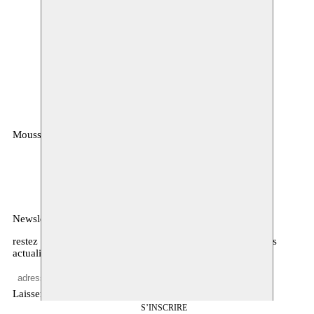
Moussem
MOUSSEM VZW
Rue des Mégissiers 6
1070 Anderlecht
Belgique
Newsletter
restez informé·es sur notre programme, l’agenda, et d’autres
actualités
Laisser vide
S’INSCRIRE