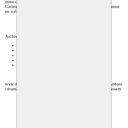
entre un hier perdu et un demain qui se fait attendre. Ruud
Gielens, qui vit depuis plusieurs années au Caire signe une mise
en scène sobre, mais intense.
Archives, théâtre
BIT Teatergarasjen
06–08.04.2017 20:00
Journées Théâtrales de Carthage
19.11.2016 15:00
Kaaitheater
15.11.2016 20:00
C-mine Cultuurcentrum
04.11.2016 20:00
Maxim Gorki Theater
20.10.2016 20:00
texte de Rachid Benzine | regie Ruud Gielens | avec Hiam Abbass
| dramaturgie Laila Soliman | production Kaaitheater & Moussem