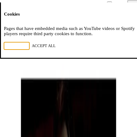
Moussem
Men
Cookies
NL
FR
EN
Pages that have embedded media such as YouTube videos or Spotify
players require third party cookies to function.
REJECT ALL
ACCEPT ALL