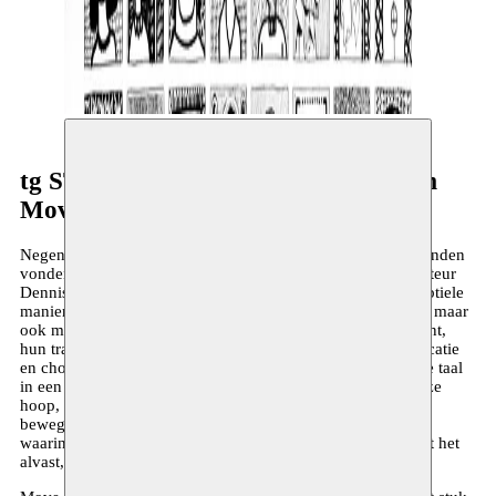
tg STAN, Kloppend Hert en Moussem
Move (on)
Negen acteurs en dansers met heel uiteenlopende achtergronden
vonden elkaar in de taal en het werk van de Britse toneelauteur
Dennis Kelly. Ze verweven zijn ‘Orphans’ (uit 2009) op subtiele
manier met gedichten en literatuur uit het Midden-Oosten*, maar
ook met dans. Hun personages staan voor een kantelmoment,
hun trajecten kruisen elkaar doorheen haperende communicatie
en choreografieën. Ze zoeken naar een gemeenschappelijke taal
in een afbrokkelende, koude wereld. En misschien vinden ze
hoop, weerbaarheid en solidariteit in het samen zijn, samen
bewegen, samen ageren. Als gevolg van de hybride wereld
waarin we leven, zeggen ze ondanks alles: tussen ons werkt het
alvast, let’s Move (on).