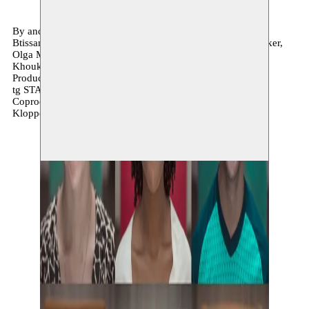
By and with
Btissame Bourrich, Evgenia Brendes, Jolente De Keersmaeker,
Olga Mouak, Haider Al Timimi, Issam Dakka, Youness
Khoukhou en Frank Vercruysse
Production
tg STAN
Coproduction
Kloppend Hert, Moussem, Toneelhuis, Vooruit