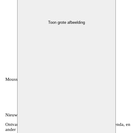
Toon grote afbeelding
Moussem
MOUSSEM VZW
Zeemtouwersstraat 6
1070 Anderlecht
België
Nieuwsbrief
Ontvang maandelijkse updates over ons programma, de agenda, en
ander nieuws