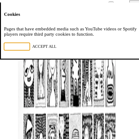
Moussem
Men
Cookies
NL
FR
EN
Pages that have embedded media such as YouTube videos or Spotify
players require third party cookies to function.
REJECT ALL
ACCEPT ALL