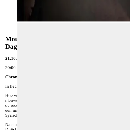
Moussem Repertoire
Dag 3
21.10.17 - deSingel
20:00 Voorstelling ‘Chronicles of an Orphan Revolution’ - Leyla-Cla
Chronicles of an Orphan Revolution
In het Arabisch en het Frans, boventiteld in het Nederlands
Hoe vertel je een geschiedenis in wording? Moussem artist in reside
nieuwe creatie drie teksten van de Syrische auteur Mohammad Al Att
de recentste geschiedenis van Syrië en tonen hoe het land van een op
een mix van spel, beelden en video biedt deze brandend actuele voors
Syrische conflict.
Na studies literatuur werkte Leyla-Claire Rabih gedurende 10 jaar al
Duitsland. In 2008 vestigt ze zich in Lyon en richt er haar eigen ge