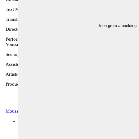
Text Mohammad Al Attar
Translation Jumana Al-Yasiri et Leyla-Claire Rabih
Toon grote afbeelding
Directed by Leyla-Claire Rabih
Performed by Soleïma Arabi, Wissam Arbache, Racha Baroud, Leyla-
Youssef
Scenography Jean-Christophe Lanquetin
Assistent director Philippe Journo
Artistic collaboration Catherine Boskowitz
Production Grenier Neuf supported by Moussem Nomadic Arts Cent
Moussem Repertoire
Archief, festival
deSingel
21.10.2017 20:00