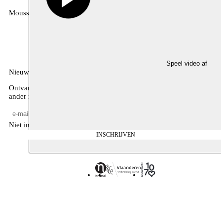
Moussem
MOUSSEM VZW
Zeemtouwersstraat 6
1070 Anderlecht
België
Speel video af
Nieuwsbrief
Ontvang maandelijkse updates over ons programma, de agenda, en
ander nieuws
Niet invullen
INSCHRIJVEN