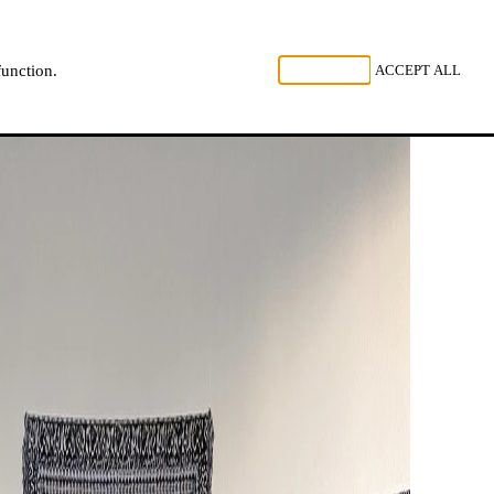
GARDEZ
REJECT ALL
ACCEPT ALL
function.
NL
FR
EN