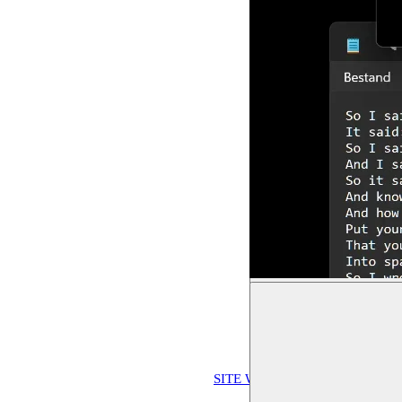
Legend of Sumeria: work-i
progress documentation
SITE WEB
-
INSTAGRAM