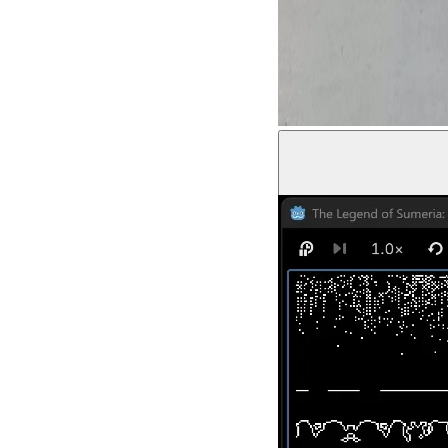
Hussein Shikha © Areej A