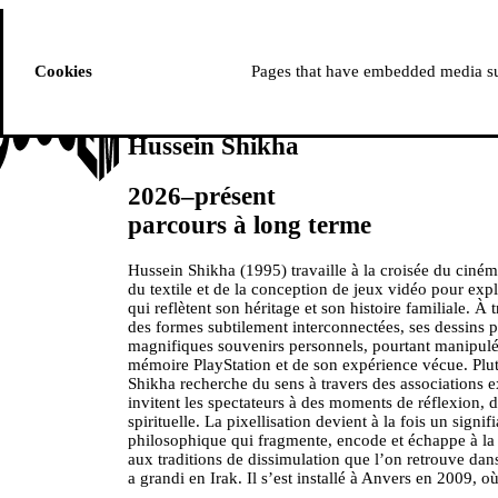
ussem
PROGRAMME
Cookies
Pages that have embedded media suc
Hussein Shikha
2026–présent
parcours à long terme
Hussein Shikha (1995) travaille à la croisée du ciném
du textile et de la conception de jeux vidéo pour ex
qui reflètent son héritage et son histoire familiale. À t
des formes subtilement interconnectées, ses dessins 
magnifiques souvenirs personnels, pourtant manipulés,
mémoire PlayStation et de son expérience vécue. Plutô
Shikha recherche du sens à travers des associations e
invitent les spectateurs à des moments de réflexion,
spirituelle. La pixellisation devient à la fois un signifi
philosophique qui fragmente, encode et échappe à la 
aux traditions de dissimulation que l’on retrouve dans
a grandi en Irak. Il s’est installé à Anvers en 2009, où