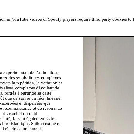
À PROPOS
RÉSIDENCES
LISEZ, ÉCOUTEZ, RE
h as YouTube videos or Spotify players require third party cookies to 
a expérimental, de l’animation,
plorer des symboliques complexes
ravers la répétition, la variation et
pixelisés complexes dévoilent de
 forgés à partir de sa carte
t que de suivre un récit linéaire,
xacerbées et dispersées qui
 de reconnaissance et de résonance
ant visuel et un outil
clarté, faisant également écho
 l’art islamique. Shikha est né et
 il réside actuellement.