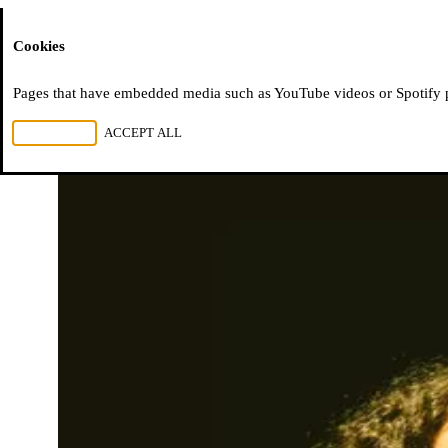
Moussem
Cookies
Pages that have embedded media such as YouTube videos or Spotify pla
REJECT ALL
ACCEPT ALL