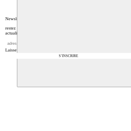
Newsletter
restez informé·es sur notre programme, l’agenda, et d’autres
actualités
Laisser vide
S’INSCRIRE