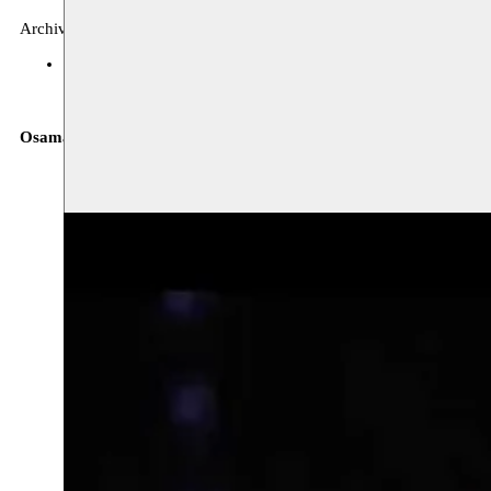
Archives, musique
BOZAR
10.03.2017 20:00
billets
Osama Khoury
qanun –
Basil Khoury
violon –
Elia Khoury
oud 