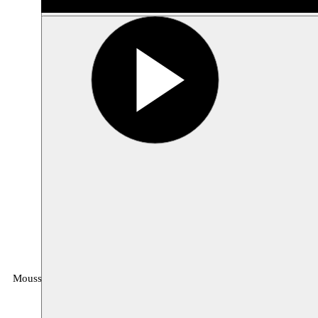
Moussem
MOUSSEM VZW
Rue des Mégissiers 6
1070 Anderlecht
Belgique