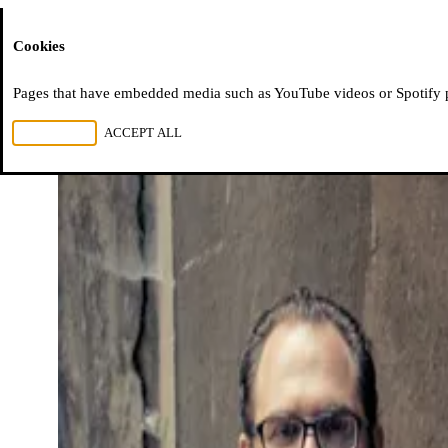
Moussem
Cookies
Pages that have embedded media such as YouTube videos or Spotify pla
REJECT ALL
ACCEPT ALL