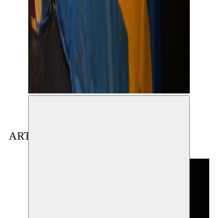
© Bart Grietens
ARTISTE(S) EN RÉSIDENCE