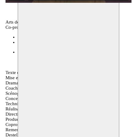
Arts de la scène, performance
Co-production
CC Ghybe (Poperinge)
25.03.2027 20:15
billets
CC De Ververij (Ronse)
27.11.2026 20:30
billets
DOSSIER DE PRESSE
Texte et jeu : Tim Natens
Mise en scène finale : Mike van Alfen
Dramaturgie : Bart Capelle
Coaching : Jovial Mbenga, Haider Al Timimi, Jos Verbist
Scénographie : Sven Roofthooft
Conception lumière : Lucas van Haesbroeck
Technique et Design Sonore : Koen Van Der Meersche
Réalisation graphique : Mario Debaene
Direction de production : Sandra Diris, Miya Aronson
Production : Moussem Centre des Arts Nomades
Coproduction : Antigone, Monty
Remerciements à : Christophe Engels, centre de formation
Destelheide, Joppe Wouters, Ludo De Witte, Walter Zinzen