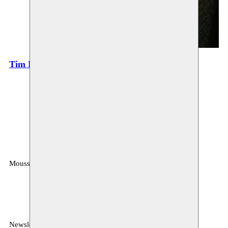
Tim Natens
Moussem
MOUSSEM VZW
Rue des Mégissiers 6
1070 Anderlecht
Belgique
Newsletter