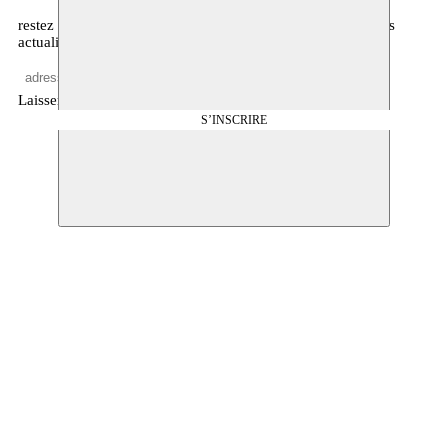
restez informé·es sur notre programme, l’agenda, et d’autres
actualités
Laisser vide
S’INSCRIRE