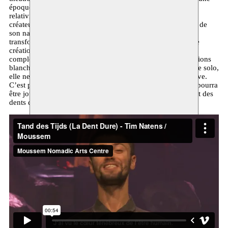
époque où la performance personnelle et le méta-théâtre
relativiste dominent. Contrairement à de nombreux autres
créateurs aujourd’hui, il s’immerge totalement dans la peau de
son narrateur suspect. En véritable acteur, il réalise cette
transformation classique à la perfection. Parallèlement, cette
création se distingue par son audace morale. Sans trop de
complexes, elle parvient à réunir le meilleur des représentations
blanches et noires du Congo. Bien qu’il s’agisse d’une pièce solo,
elle ne parle pas d’une seule voix. Un véritable chœur s’élève.
C’est précisément ainsi que l’on espère que Tand des Tijds pourra
être joué devant de nombreux autres publics. Ce grincement des
dents de l’histoire en vaut vraiment la peine.”
Montrer l’image en grand format