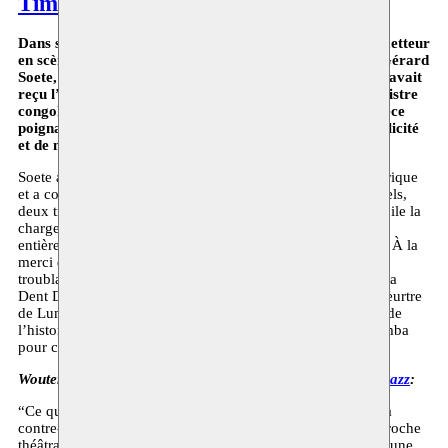
Tim Natens
Dans son dernier monologue théâtral La Dent Dure, le metteur
en scène et acteur Tim Natens s’intéresse à la figure de Gérard
Soete, l’inspecteur de police coloniale belge qui, en 1961, avait
reçu l’ordre de faire disparaître le corps du Premier ministre
congolais Patrice Lumumba après son exécution. Une pièce
poignante qui aborde avec audace des questions de complicité
et de mémoire collective.
Soete a dissous le corps de Lumumba dans de l’acide sulfurique
et a conservé quelques incisives comme souvenirs personnels,
deux trophées coloniaux : un acte sinistre dont Natens dévoile la
charge symbolique, historique et politique en se glissant
entièrement dans la peau de l’inspecteur de police colonial. À la
merci de son récit, le public est entraîné dans une quête
troublante sur la complicité, la réparation et la culpabilité. La
Dent Dure prend pour sujet le tissu de récits entourant le meurtre
de Lumumba, tout en dénonçant le caractère dissimulateur de
l’historiographie en mettant en scène l’exécution de Lumumba
pour ce qu’elle est : une violence coloniale calculée.
Wouter Hillaert dans sa critique de Tand Des Tijds dans
Pzazz
:
“Ce qui fait de ce monologue une œuvre poignante qui va à
contre-courant. Artistiquement, Tim Natens choisit une approche
théâtrale et psychologisante, de moins en moins courante à une