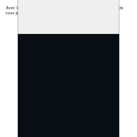
Avec le soutien de : l’Autorité flamande, Destelheide centrum
voor jeugd, kunst en creatie.