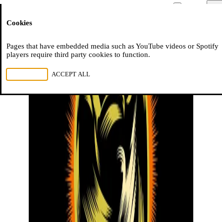
Moussem
Men
Cookies
NL
FR
EN
Pages that have embedded media such as YouTube videos or Spotify
players require third party cookies to function.
REJECT ALL
ACCEPT ALL