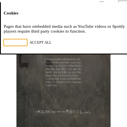
Moussem
Men
Cookies
NL
FR
EN
Pages that have embedded media such as YouTube videos or Spotify
players require third party cookies to function.
REJECT ALL
ACCEPT ALL