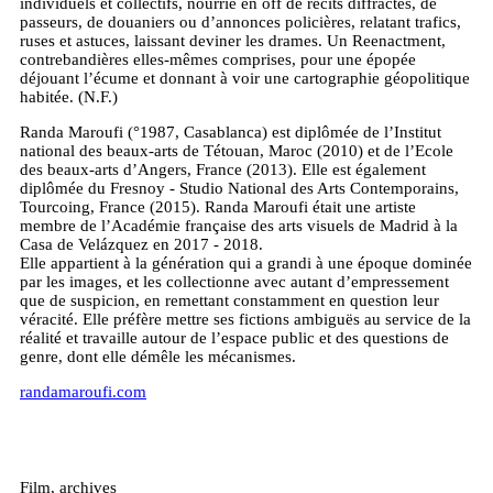
individuels et collectifs, nourrie en off de récits diffractés, de
passeurs, de douaniers ou d’annonces policières, relatant trafics,
ruses et astuces, laissant deviner les drames. Un Reenactment,
contrebandières elles-mêmes comprises, pour une épopée
déjouant l’écume et donnant à voir une cartographie géopolitique
habitée. (N.F.)
Randa Maroufi (°1987, Casablanca) est diplômée de l’Institut
national des beaux-arts de Tétouan, Maroc (2010) et de l’Ecole
des beaux-arts d’Angers, France (2013). Elle est également
diplômée du Fresnoy - Studio National des Arts Contemporains,
Tourcoing, France (2015). Randa Maroufi était une artiste
membre de l’Académie française des arts visuels de Madrid à la
Casa de Velázquez en 2017 - 2018.
Elle appartient à la génération qui a grandi à une époque dominée
par les images, et les collectionne avec autant d’empressement
que de suspicion, en remettant constamment en question leur
véracité. Elle préfère mettre ses fictions ambiguës au service de la
réalité et travaille autour de l’espace public et des questions de
genre, dont elle démêle les mécanismes.
randamaroufi.com
Film, archives