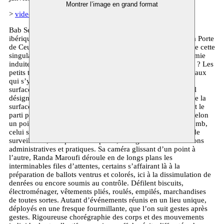
Montrer l’image en grand format
>
video
- click ‘rent’ - promo code = sebta
Bab Sebta (FIDLab 2018) désigne en arabe Ceuta, enclave
ibérique située au Maroc, face à l’Espagne. Littéralement, la Porte
de Ceuta. « Passer » cette porte signifie entrer en Europe. De cette
singularité géographique, Randa Maroufi en retient l’économie
induite et les rapports de pouvoirs qui s’y révèlent. L’action ? Les
petits transits frontaliers en tous genres et plus ou moins légaux
qui s’y déploient. Le cadre ? Une frontière figurée par une
surface plane à la théâtralité assumée, avec marquage au sol
désignant les fonctions et les zones, évoquant par sa grisaille la
surface vide d’un tableau d’école en attente d’inscription. Et le
parti pris, un lent ballet, avec ses rituels, restitué au regard selon
un point de vue dédoublé : à hauteur humaine, et, en surplomb,
celui structurant des cartographes comme des hélicoptères de
surveillance, indiquant les espaces, soulignant les distributions
administratives et pratiques. Sa caméra glissant d’un point à
l’autre, Randa Maroufi déroule en de longs plans les
interminables files d’attentes, certains s’affairant là à la
préparation de ballots ventrus et colorés, ici à la dissimulation de
denrées ou encore soumis au contrôle. Défilent biscuits,
électroménager, vêtements pliés, roulés, empilés, marchandises
de toutes sortes. Autant d’événements réunis en un lieu unique,
déployés en une fresque fourmillante, que l’on suit gestes après
gestes. Rigoureuse chorégraphie des corps et des mouvements