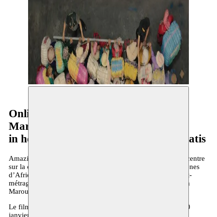
Online Screening Bab Sebta - Randa
Maroufi
in het kader van Amazigh Spring - gratis
Amazigh Spring, un projet de BOZAR et Moussem, se concentre
sur la culture et les luttes des Amazighs, les habitants indigènes
d’Afrique du Nord. Dans ce cadre, nous présentons le court-
métrage Bab Sebta de la réalisatrice et artiste visuelle Randa
Maroufi.
Le film sera temporairement disponible sur cette page du 10
janvier 10h au 17 janvier 24h (uniquement en Belgique).