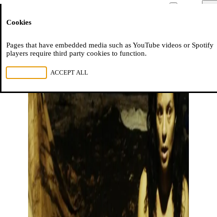
Moussem
Men
Cookies
NL
FR
EN
Pages that have embedded media such as YouTube videos or Spotify
players require third party cookies to function.
REJECT ALL
ACCEPT ALL