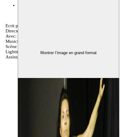
c o r s o
23.01.2015 20:30
billets
Ecrit par: Berkay Ateş
Directeurs: Ayşenil Şamlıoğlu, Berkay Ateş
Avec: Amal Omran
Musiciens: Merih Aşkın
Scène et Costume Design: Tomris Kuzu
Lighting Design: Cem Yılmazer
Montrer l’image en grand format
Assistant Director: Reyhan Ozdilek