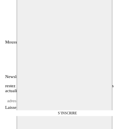
Moussem
MOUSSEM VZW
Rue des Mégissiers 6
1070 Anderlecht
Belgique
Newsletter
restez informé·es sur notre programme, l’agenda, et d’autres
actualités
Laisser vide
S’INSCRIRE