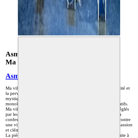
Asmaa Houri
Ma ville m’a tuer
Asmaa Houri
Ma ville m’a tuer est un univers entier qui abrite la complexité et
la perversité humaine: des histoires intimes, des rencontres
mystiques et fusionnelles, des disputes chroniques, des
monologues introspectifs et des questionnements contemplatifs.
Ma ville m’a tuer c’est l’ histoire d’individus détraqués, déréglés
par leurs quotidiens cherchant désespérément refuge dans la
confession et la revendication. Ils condamnent, protestent, contre
une ville en abîme, insouciante et dépourvue de toute compassion
et clémence.
La pièce raconte l’histoire d’un groupe de personnes qui, suite à