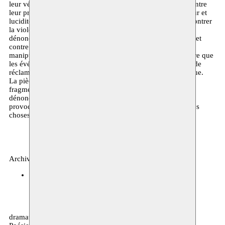
leur vécu tragique et frustrant, décident de porter plainte contre
leur propre ville, ils la critiquent, la culpabilisent avec amour et
lucidité et se dressent comme des remparts humains pour contrer
la violence et la monstruosité qui la menacent. Cet acte de
dénonciation les incitera à devenir tout au long de la pièce, et
contre leur volonté, l’instrument du pouvoir et de la
manipulation. Le chaos et la peur s’installent au fur à mesure que
les événements de la pièce avancent et se tissent et le droit de
réclamer et de dénoncer devient un piège périlleux sans issue.
La pièce est un huis clos avec des scènes morcelées et
fragmentées qui oscillent entre l’intime et le public et qui
dénoncent l’aliénation et l’uniformité sociale mais tout en
provoquant un besoin vital de vouloir à tout prix changer les
choses autour de soi.
Archives, théâtre
Complexe Culturel Moulay Rachid, Casablanca
02.07.2018
dramaturgie / mise en scène: Asmaa Houri