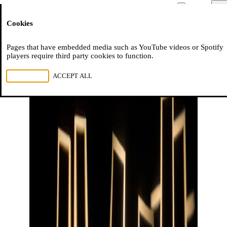
Moussem
Men
Cookies
NL
FR
EN
Pages that have embedded media such as YouTube videos or Spotify
players require third party cookies to function.
REJECT ALL
ACCEPT ALL