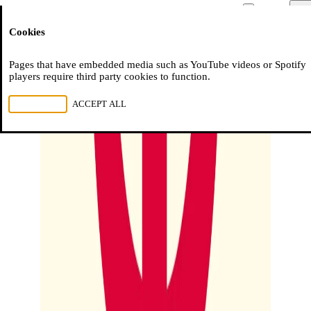
Moussem
Men
Cookies
NL
FR
EN
Pages that have embedded media such as YouTube videos or Spotify
players require third party cookies to function.
REJECT ALL
ACCEPT ALL