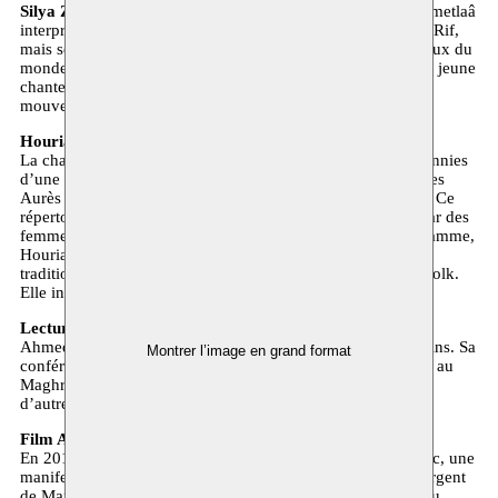
Silya Ziani & Imetlaâ - concert
L’ensemble cosmopolite Imetlaâ
interprète le répertoire amazigh traditionnel de la région du Rif,
mais se laisse inspirer par des sonorités et des styles musicaux du
monde entier. Pour ce concert, ils partagent la scène avec la jeune
chanteuse Silya Ziani, une activiste de premier plan du
mouvement Hirak de Al Hoceima.
Houria Aïchi concert + introduction
La chanteuse algérienne Houria Aïchi jouit depuis des décennies
d’une renommée pour son interprétation de chants sacrés des
Aurès (la chaîne de montagnes au nord-ouest de l’Algérie). Ce
répertoire amazigh est interprété depuis la nuit des temps par des
femmes troubadours émancipées. Dans son nouveau programme,
Houria Aïchi rend aussi hommage aux voix féminines de la
tradition arabo-andalouse, du raï algérien et de la tradition folk.
Elle introduira le concert par une brève conférence.
Lecture Ahmed Aassid
Ahmed Aassid est auteur, poète et activiste des droits humains. Sa
Montrer l’image en grand format
conférence se focalise sur différents mouvements amazighs au
Maghreb à partir d’un contexte international et en lien avec
d’autres mouvements (de protestation).
Film Amussu
En 2011, un groupe de villageois entame à Imider, au Maroc, une
manifestation pacifique contre l’exploitation de la mine d’argent
de Managem. Leurs revendications sont fondamentales : eau