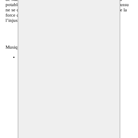
potable, terre et droits humains. Le documentaire primé Amussu
ne se concentre pas sur la misère, mais sur l’espoir et montre la
force de la poésie et des métaphores dans le combat contre
l’injustice.
Musique, débat, archives
BOZAR
11.01.2020 16:00