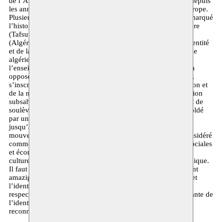
de l’Algérie. Un mouvement culturel amazigh a vu le jour depuis
les années 60 en Afrique du Nord et dans la diaspora en Europe.
Plusieurs soulèvements contre les pouvoirs dominants ont marqué
l’histoire récente des régions amazighs. Le Printemps Berbère
(Tafsut Imazighen) fait référence au soulèvement Kabyle
(Algérie) en avril 1980, réclamant la reconnaissance de l’identité
et de la langue amazighe, et résistant la politique linguistique
algérienne d’arabisation massive de l’administration et de
l’enseignement. La rébellion touarègue de 1990-1996, qui a
opposé les rebelles aux gouvernements du Mali et du Niger,
s’inscrit aussi dans cette logique du rejet de la marginalisation et
de la non-reconnaissance ; après la décolonisation de la région
subsaharienne. Au Maroc le Hirak du Rif, ou le mouvement de
soulèvement populaire, déclenché en octobre 2016, a été soldé
par une répression sans merci. Des peines de prisons allant
jusqu’à 20 ans ont étés prononcées contre les membres du
mouvement. Si le facteur identitaire et culturel peut être considéré
comme le déclencheur de ces révoltes, les revendications sociales
et économiques sont aussi décisives ; car la marginalisation
culturelle va souvent de soi avec la marginalisation économique.
Il faut reconnaitre que ces dernières décennies le mouvement
amazigh a réalisé des avancés importantes. Ainsi la langue et
l’identité amazighes sont reconnues au Maroc et en Algérie,
respectivement comme langue officielle et comme composante de
l’identité nationale. Mais le chemin à parcourir vers une
reconnaissance et égalité réelle et effective reste long.