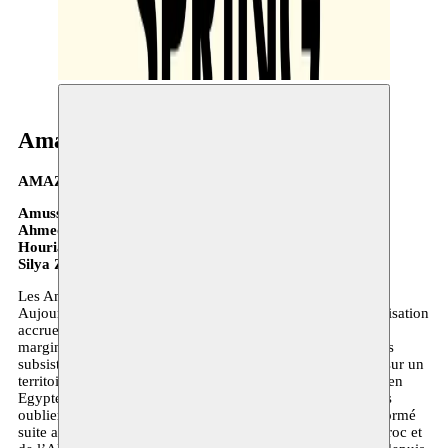
Amazigh Spring
AMAZIGH SPRING
Amussu - fim 16:00
Ahmed Aassid – lecture 18:30
Houria Aïchi – concert 20:00
Silya Ziani & Imetlaâ – concert 21:00
Les Amazighs sont le peuple originel de l’Afrique du Nord.
Aujourd’hui, et malgré les colonisations successives, l’arabisation
accrue au Maghreb et des politiques de négation et de
marginalisation de leur identité, des communautés amazighs
subsistent et résistent à l’effacement. Elles sont éparpillées sur un
territoire qui s’étendrait des Iles Canaries à l’Oasis de Siwa en
Egypte, jusqu’aux confins de l’Afrique Subsaharienne, sans
oublier bien sûr une grande diaspora en Europe, qui s’est formé
suite aux flux migratoires provenant essentiellement du Maroc et