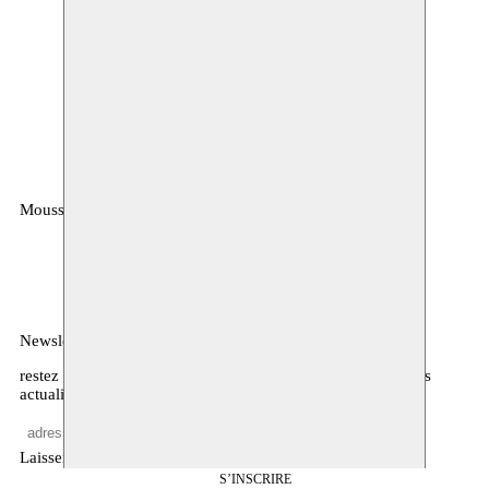
Moussem
MOUSSEM VZW
Rue des Mégissiers 6
1070 Anderlecht
Belgique
Newsletter
restez informé·es sur notre programme, l’agenda, et d’autres
actualités
Laisser vide
S’INSCRIRE