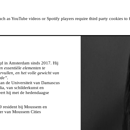
OVER MOUSSEM
RESIDENTIES
KIJK, LEES &
h as YouTube videos or Spotify players require third party cookies to 
gd in Amsterdam sinds 2017. Hij
 essentiële elementen te
ervullen, en het volle gewicht van
rde”
.
van de Universiteit van Damascus
ia, van schilderkunst en
teert hij met de hedendaagse
19 resident bij Moussem en
der van Moussem Cities