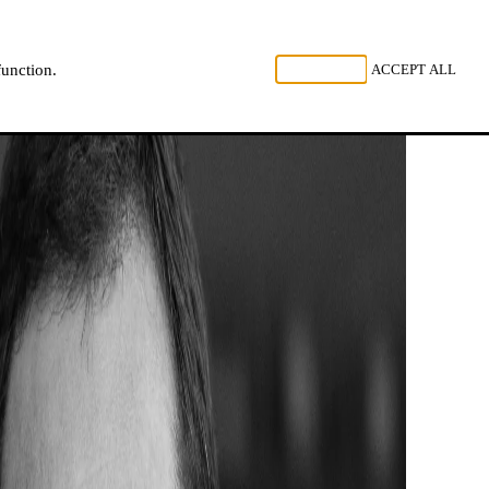
 LUISTER
REJECT ALL
ACCEPT ALL
function.
NL
FR
EN