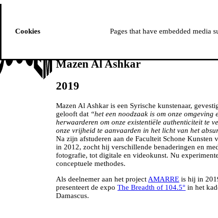
ussem
PROGRAMMA
Cookies
Pages that have embedded media suc
Mazen Al Ashkar
2019
Mazen Al Ashkar is een Syrische kunstenaar, gevesti
gelooft dat
“het een noodzaak is om onze omgeving en
herwaarderen om onze existentiële authenticiteit te v
onze vrijheid te aanvaarden in het licht van het absu
Na zijn afstuderen aan de Faculteit Schone Kunsten 
in 2012, zocht hij verschillende benaderingen en med
fotografie, tot digitale en videokunst. Nu experimen
conceptuele methodes.
Als deelnemer aan het project
AMARRE
is hij in 20
presenteert de expo
The Breadth of 104.5°
in het ka
Damascus.