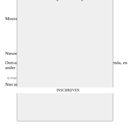
Moussem
MOUSSEM VZW
Zeemtouwersstraat 6
1070 Anderlecht
België
Nieuwsbrief
Ontvang maandelijkse updates over ons programma, de agenda, en
ander nieuws
Niet invullen
INSCHRIJVEN