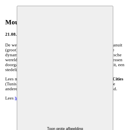
Moussem Journa(a)l
21.08.2015
De wereld van de 21ste eeuw wordt gevormd en gekneed vanuit
(groot)steden. Vanuit dat stedelijk weefsel komt de artistieke
dynamiek in samenlevingen vaak op gang. Ook in de Arabische
wereld ontkiemen veranderingsprocessen en artistieke processen
doorgaans in steden. Daarom wordt Moussem, meer dan ooit, een
stedelijk verhaal.
Lees meer in ons
Journa(a)l nr 5
over
Moussem Cycle of Cities
(Tunis), onze nieuwe debattenreeks
Moussem Talks
, en vele
andere boeiende artistieke projecten in binnen- en buitenland.
Lees
hier
het Journaal
Toon grote afbeelding