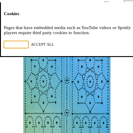
Moussem
Men
Cookies
NL
FR
EN
Pages that have embedded media such as YouTube videos or Spotify
players require third party cookies to function.
REJECT ALL
ACCEPT ALL