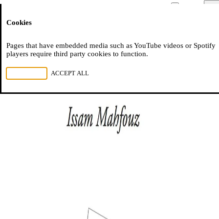
Moussem
Men
Cookies
NL
FR
EN
Pages that have embedded media such as YouTube videos or Spotify
players require third party cookies to function.
REJECT ALL
ACCEPT ALL