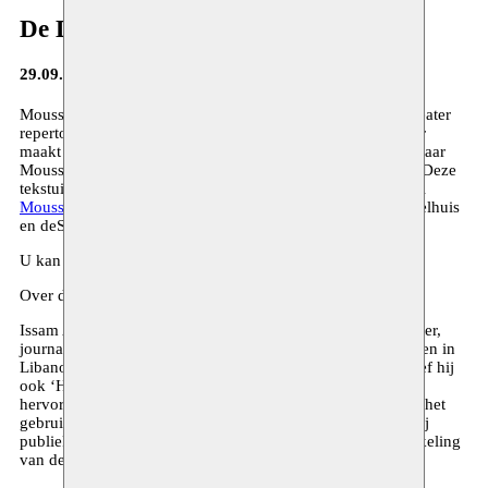
De Dictator - Issam Mahfouz
29.09.2017
Moussem werkt aan de introductie en de ontsluiting van theater
repertoire uit het Arabisch sprekend taalgebied.
De Dictator
maakt deel uit van een reeks internationale theaterteksten waar
Moussem in samenwerking met Bebuquin vorm aan geeft. Deze
tekstuitgave kwam tot stand naar aanleiding van het festival
Moussem Repertoire
, een coproductie van Moussem, Toneelhuis
en deSingel in oktober 2017.
U kan
De Dictator
bestellen bij Uitgeverij Bebuquin
Over de auteur:
Issam Abdel-Masih Mahfouz (1939-2006) was auteur, dichter,
journalist, vertaler, criticus en professor Dramatische Kunsten in
Libanon. Naast een waslijst boeken en theaterteksten schreef hij
ook ‘Het eerste theater-manifest’, een pleidooi voor de
hervorming van het theater in de Arabische wereld en voor het
gebruik van volkse taal. Zijn teksten kenden ruime bijval bij
publiek en critici en waren van grote invloed op de ontwikkeling
van de theaterpraktijk in de regio.