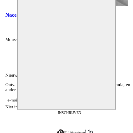
Nacera Belaza
Moussem
MOUSSEM VZW
Zeemtouwersstraat 6
1070 Anderlecht
België
Nieuwsbrief
Ontvang maandelijkse updates over ons programma, de agenda, en
ander nieuws
Niet invullen
INSCHRIJVEN