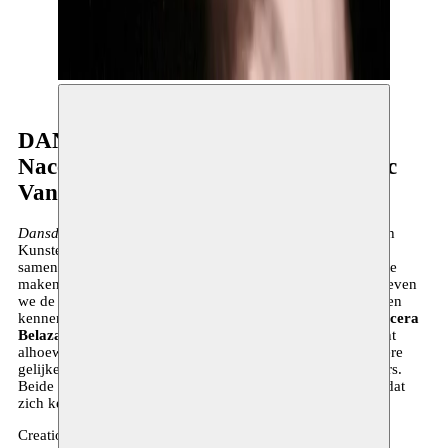
DANSDUBBEL
Nacera Belaza – Creation 2014 | Marc
Vanrunxt – Only
Dansdubbel
is een samenwerking van Moussem Nomadisch
Kunstencentrum en CC Berchem. Deze internationaal
samengestelde avond geeft het publiek de kans om kennis te
maken met twee choreografen. Door deze samenwerking geven
we de makers ook de kans om elkaar en elkaars werk te leren
kennen. Op deze eerste
Dansdubbel
tonen we werk van
Nacera
Belaza
en
Marc Vanrunxt
. Een bijzondere combinatie want
alhoewel hun danstaal zeer uiteenlopend is, zijn er bijzondere
gelijkenissen in het parcours en de mentaliteit van de makers.
Beide autodidact en beide makers van doorgedreven werk dat
zich kenmerkt door een enorme puurheid.
Creation 2014