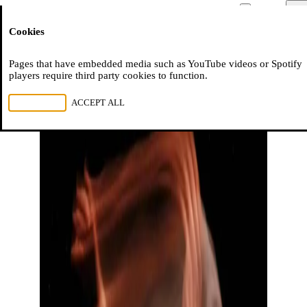
Moussem
Men
Cookies
NL
FR
EN
Pages that have embedded media such as YouTube videos or Spotify
players require third party cookies to function.
REJECT ALL
ACCEPT ALL