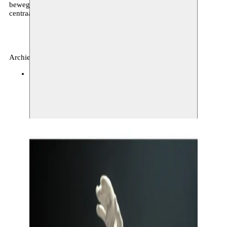
beweging. Het ongrijpbare en het ondoorgrondelijke staan
centraal.
Archief, dans
c o r s o
12.12.2013 20:30
tickets
Toon grote afbeelding