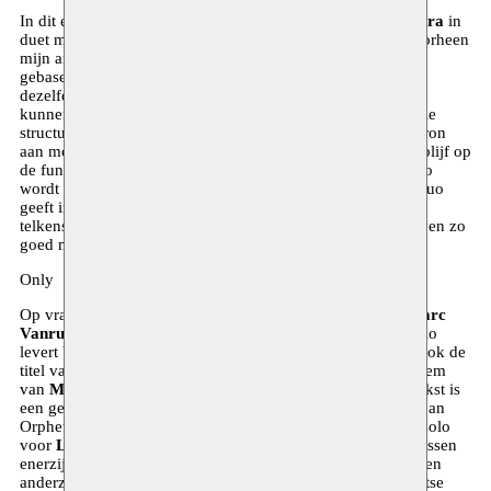
In dit eerste toonmoment van haar nieuwe werk danst
Nacera
in
duet met haar zus
Dalila
. Over haar werk zegt ze zelf: “Doorheen
mijn artistieke carrière heb ik mijn choreografieën steeds
gebaseerd op het duo, met als inzet dezelfde twee dansers,
dezelfde lege ruimte en de terugkerende vraagstelling: hoe
kunnen we verder binnen deze beperkingen? Deze minimale
structuur geeft me paradoxaal genoeg een onuitputtelijke bron
aan mogelijkheden. Ze zorgt ervoor dat ik geconcentreerd blijf op
de fundering en me niet laat afleiden aan de oppervlakte. Zo
wordt elk stuk een voortzetting van het vorige. Elk nieuw duo
geeft in zeker zin gestalte aan een menselijke ervaring en is
telkens opnieuw een poging om de complexiteit van het leven zo
goed mogelijk te vatten.”
Only
Op vraag van Lise Vachon om samen te werken besliste
Marc
Vanrunxt
een solo te creëren voor haar. Zoals voor elke solo
levert Vanrunxt maatwerk af. Het uitgangspunt en meteen ook de
titel van Vanrunxts creatie is ‘Only’, een compositie voor stem
van
Morton Feldman
die amper twee minuten duurt. De tekst is
een gedicht van
Rainer Maria Rilke
uit de cyclus ‘Sonette an
Orpheus’, a capella gezongen door
Joan La Barbara
. De solo
voor
Lise Vachon
is een evenwichtsoefening, een balans tussen
enerzijds dat wat inwaarts gekeerd is en diep verborgen zit en
anderzijds de omkering van die krachten in een buitenwaartse