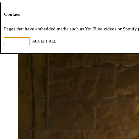
Moussem
Cookies
Pages that have embedded media such as YouTube videos or Spotify pla
REJECT ALL
ACCEPT ALL