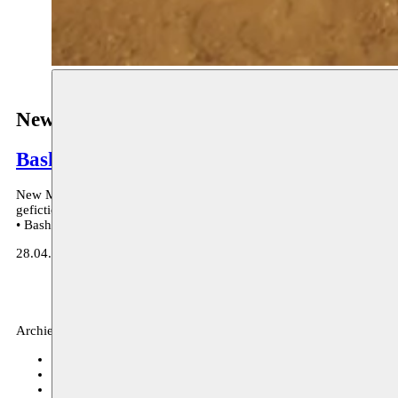
New Middle East
Bashar Murkus
New Middle East is een dialoog tussen een gemaskerde soldaat en de 
gefictionaliseerde weerspiegeling van de Syrische (burger)oorlog én 
• Bashar Murkus is één van de stichters van Khashabi Theatre in Ha
28.04.2017 Arsenaal/Lazarus Mechelen – 02.05.2017 Kaaitheater B
Archief, theater
deSingel
05.05.2017 20:00
C-mine Cultuurcentrum
03.05.2017 20:00
Kaaistudio's
02.05.2017 20:30