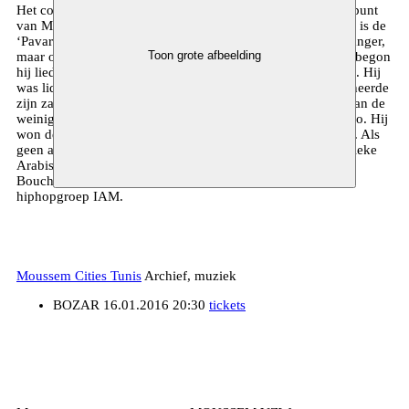
Het concert van Lotfi Bouchnak vormt het absolute hoogtepunt
van MOUSSEM CITIES @ TUNIS-festival. Lotfi Bouchnak is de
‘Pavarotti’ van Tunesië. Hij is niet alleen een begenadigd zanger,
Toon grote afbeelding
maar ook een uitstekend oedspeler en componist. Al vroeg begon
hij liedjes van de Egyptische diva Oum Kalthoum te zingen. Hij
was lid van de Tunesische ‘Jeugd & Muziek’ en perfectionneerde
zijn zangtechniek bij de zanger Ali Sriti. Bouchnak is een van de
weinige artiesten die geregeld optreedt in de opera van Caïro. Hij
won de Best Arab Singer Award in Washington DC in 1997. Als
geen ander beheerst hij een repertoire dat gaat van de klassieke
Arabische muziek tot het rapgenre. Daarnaast componeert
Bouchnak onder meer voor Khaled (Aïcha) en de Franse
hiphopgroep IAM.
Moussem Cities Tunis
Archief, muziek
BOZAR
16.01.2016 20:30
tickets