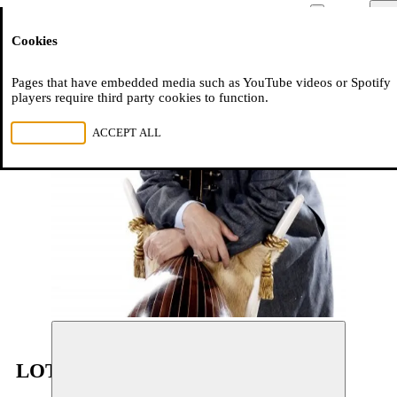
Moussem
Men
Cookies
NL
FR
EN
Pages that have embedded media such as YouTube videos or Spotify
players require third party cookies to function.
REJECT ALL
ACCEPT ALL
LOTFI BOUCHNAK