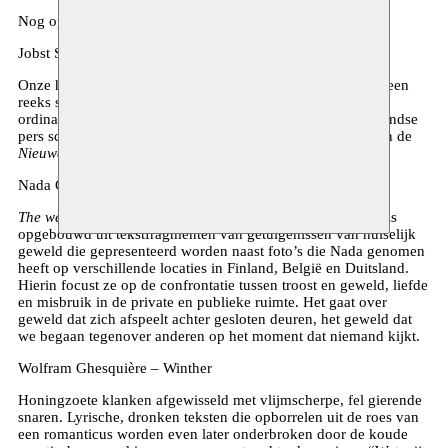
Nog op het programma die avond:
Jobst Schnibbe en Jorre Vandenbussche – Neotopia
Onze heerlijke nieuwe wereld in een lichtvoetige revue. In een
reeks scherpe scènes en slappe sketches, spitse dialogen en
ordinaire moppen, visuele grappen en citaten uit de vaderlandse
pers schetsen ze een vermakelijk en verhelderend beeld van de
Nieuwe Mens
.
Nada Gambier – Action Scénique
The weight of invisible pain
(Mechanics of emotion part 3) is
opgebouwd uit tekstfragmenten van getuigenissen van huiselijk
geweld die gepresenteerd worden naast foto’s die Nada genomen
heeft op verschillende locaties in Finland, België en Duitsland.
Hierin focust ze op de confrontatie tussen troost en geweld, liefde
en misbruik in de private en publieke ruimte. Het gaat over
geweld dat zich afspeelt achter gesloten deuren, het geweld dat
we begaan tegenover anderen op het moment dat niemand kijkt.
Wolfram Ghesquière – Winther
Honingzoete klanken afgewisseld met vlijmscherpe, fel gierende
snaren. Lyrische, dronken teksten die opborrelen uit de roes van
een romanticus worden even later onderbroken door de koude