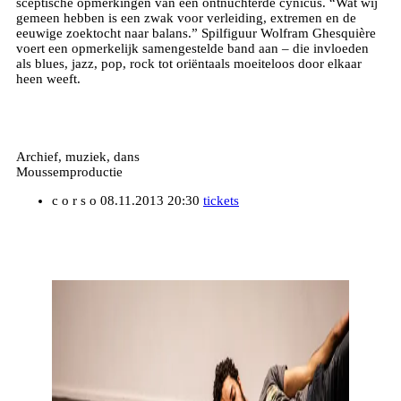
sceptische opmerkingen van een ontnuchterde cynicus. “Wat wij
gemeen hebben is een zwak voor verleiding, extremen en de
eeuwige zoektocht naar balans.” Spilfiguur Wolfram Ghesquière
voert een opmerkelijk samengestelde band aan – die invloeden
als blues, jazz, pop, rock tot oriëntaals moeiteloos door elkaar
heen weeft.
Archief, muziek, dans
Moussemproductie
c o r s o
08.11.2013 20:30
tickets