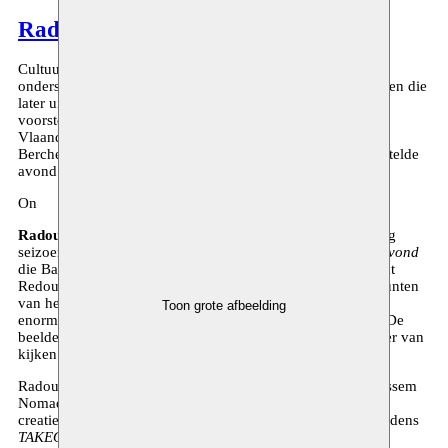
Radouan Mriziga
Cultuurcentrum Berchem heeft een sterke traditie in het
ondersteunen van jong podiumtalent en nieuw werk. Talenten die
later uitgroeiden tot grote namen in het culturele veld of
voorstellingen die bij ons het licht zagen en vervolgens
Vlaanderen en de wereld veroverden. Die traditie doet CC
Berchem graag alle eer aan met
TAKEOVER
. Een samengestelde
avond voor fijnproevers en ontdekkers.
On
Radouan Mriziga
studeerde in 2012 af aan P.A.R.T.S. Vorig
seizoen werkte hij mee aan de voorstelling
Half Elf Zomeravond
die Bart Meuleman bij het Toneelhuis maakte. Met
On
werkt
Redouan aan zijn eerste eigen creatie. Een van de vertrekpunten
van het werk is de vraag hoe we worden beïnvloed door de
Toon grote afbeelding
enorme beeldenstroom die we voortdurend binnenkrijgen. De
beelden bepalen ons niet alleen, ze vormen ook onze manier van
kijken. Maar is dat we denken te zien altijd waar?
Radouan Mriziga werd in residentie uitgenodigd door Moussem
Nomadisch Kunstencentrum om te werken aan deze eerste
creatie. Het resultaat brengt hij in een eerste toonmoment tijdens
TAKEOVER
, op vrijdag 8 november 2013 in CC Berchem.