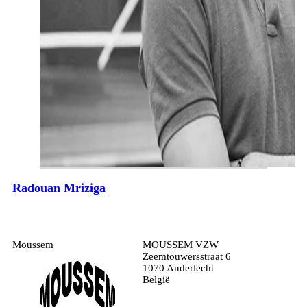
Radouan Mriziga
Moussem
MOUSSEM VZW
Zeemtouwersstraat 6
1070 Anderlecht
België