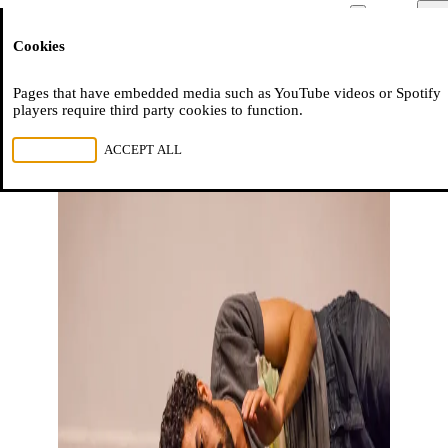
Moussem
Men
Cookies
NL
FR
EN
Pages that have embedded media such as YouTube videos or Spotify
players require third party cookies to function.
REJECT ALL
ACCEPT ALL