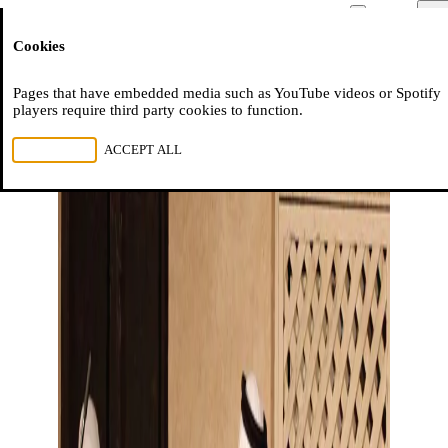
Moussem
Men
Cookies
NL
FR
EN
Pages that have embedded media such as YouTube videos or Spotify
players require third party cookies to function.
REJECT ALL
ACCEPT ALL