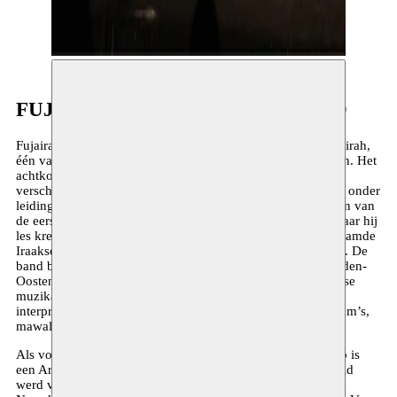
FUJAIRAH ARABIC MUSIC BAND
Fujairah Arabic Music Band werd in 2009 opgericht in Fujairah,
één van de 7 emiraten van de Verenigde Arabische Emiraten. Het
achtkoppige ensemble bestaat uit muzikanten afkomstig uit
verschillende Arabische landen: Egypte, Syrië, Irak en staat onder
leiding van luitspeler
Ali Obaid
uit de Emiraten. Hij was één van
de eerste laureaten van het huis van de luit in Abu Dhabi waar hij
les kreeg van grote meesters zoals Naseer Shamma, de befaamde
Iraakse luitspeler die al meermaals te gast was bij Moussem. De
band brengt het Arabische klassieke repertoire van het Midden-
Oosten. Zanger van dienst is
Anwar Aboudragh
, een Iraakse
muzikant die tussen België en de Emiraten pendelt. Hij
interpreteert verschillende Arabische zangstijlen zoals maqam’s,
mawal’s en muwashat…
Als voorprogramma treden drie Rebab-spelers op. De rebab is
een Arabisch strijkinstrument dat vanaf de 8e eeuw verspreid
werd via islamitische handelsroutes over een groot deel van