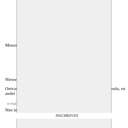
Moussem
MOUSSEM VZW
Zeemtouwersstraat 6
1070 Anderlecht
België
Nieuwsbrief
Ontvang maandelijkse updates over ons programma, de agenda, en
ander nieuws
Niet invullen
INSCHRIJVEN