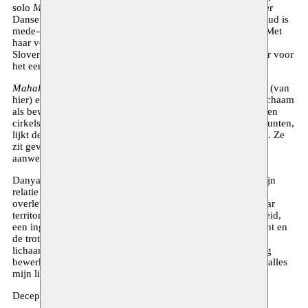
solo
Mahalli
, die op grote bijval kon rekenen op Montpellier
Danse in 2012 en het festival Dansem in Marseille. Hammoud is
mede-oprichtster van het culturele huis Zoukak in Beiroet. Met
haar voorstellingen wordt ze uitgenodigd in Spanje, Italië,
Slovenië, Frankrijk, Italië en Portugal. Moussem brengt haar voor
het eerst naar België.
Mahalli
heeft een dubbele betekenis in het Arabisch: lokaal (van
hier) en ‘mijn plaats’. Deze solo draait om één figuur, het lichaam
als bewegende massa, gevat in ruimtes gevuld met plooien en
cirkels. In deze ruimte, voorzien van slechts enkele vluchtpunten,
lijkt de tijd vol. Tegenover deze figuur bevindt zich de orde. Ze
zit gevangen en om te overleven moet ze al haar krachten
aanwenden.
Danya Hammoud zegt hier zelf over: “In dit werk wordt mijn
relatie tot de ruimte een relatie tot het territorium. Uit
overlevingsinstinct vecht de figuur voor het behoud van haar
territorium. In haar beweging zit een zware terughoudendheid,
een ingehouden woede. Ze beschikt over een dierlijke kracht en
de trots van de vrouw. In de loop van dit project wordt het
lichaam zowel werktuig als de materie die door het werktuig
bewerkt en gevormd wordt. Want mijn territorium is boven alles
mijn lichaam.”
Deceptive Bodies