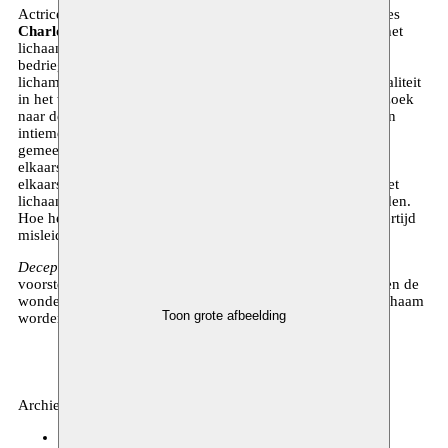
Actrice/beeldend kunstenaar
Dolores Bouckaert
en danseres
Charlotte Vanden Eynde
delen een sterke fascinatie voor het
lichaam. In deze voorstelling focussen zij zich op de
bedrieglijkheid van het lichaam als expressief medium. De
lichamelijkheid in het werk van Vanden Eynde en de theatraliteit
in het werk van Bouckaert komen hier samen in een onderzoek
naar de representatie en de perceptie van het lichaam. In een
intieme wisselwerking gaan zij op zoek naar een
gemeenschappelijke bewegings- en beeldtaal en breken zo
elkaars artistieke universum open. Zij nemen hun eigen en
elkaars lichaam onder de loep en gaan na hoe de taal van het
lichaam geïnterpreteerd, maar ook gemanipuleerd kan worden.
Hoe het lichaam vertaalt wat in ons leeft, maar ons tegelijkertijd
misleidt, alsof het een eigen leven leidt.
Deceptive Bodies
wordt een fysieke, beeldende én theatrale
voorstelling, waarin het ambigue spel van de representatie en de
wonderlijke intenties en mogelijkheden van het theatrale lichaam
Toon grote afbeelding
worden afgetast.
Archief, dans
c o r s o
03.04.2014 20:30
tickets