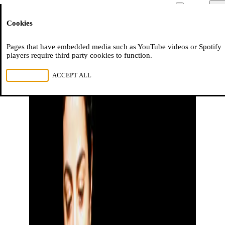
Moussem
Men
Cookies
NL
FR
EN
Pages that have embedded media such as YouTube videos or Spotify
players require third party cookies to function.
REJECT ALL
ACCEPT ALL