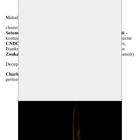
Mahalli
choreografie, dans
Danya Hammoud
– geluid
Cristian
Sotomayor
&
Danya Hammoud
– licht
Riccardo Clementi
–
kostuums
Wafa Aoun
– assistent
Junaid Sarieddeen
– productie
CNDC: Centre National de Danse Contemporaine
(Angers,
Frankrijk),
Cocoondance / Teatre Im Balsaal
(Duitsland) en
Zoukak: Theatre Company and Cultural Association
(Libanon)
Deceptive Bodies
Charlotte Vanden Eynde & Dolores Bouckaert
creatie &
performance