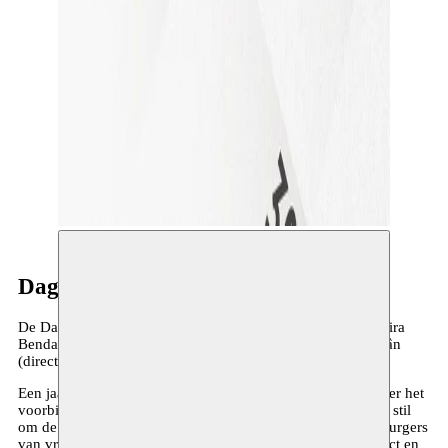
Dag van de Waardigheid
De Dag van de Waardigheid is een burgerinitiatief van Samira
Bendadi (Journaliste MO* Magazine) en Mohamed Ikoubaân
(directeur Moussem Nomadisch Kunstencentrum).
Een jaar na de aanslagen van 22 maart staan we stil bij wat er het
voorbije jaar allemaal gebeurd is en gezegd werd. We staan stil
om de schade op te meten en de balans op te maken. Wij, burgers
van vreemde afkomst, staan op in ons verlangen naar respect en