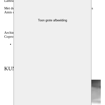
Lamrabet, Birsen Taspinar
Met de steun van Bozar, Moussem Nomadic Arts Center, Les
Amis de l’Islam, Arabel, MO* Magazine…
Toon grote afbeelding
Archief, debat
Coproductie
BOZAR
19.03.2017 15:00
tickets
KUNSTENAAR IN RESIDENTIE