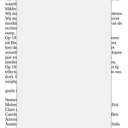
waardigheid. Vanuit dat verlangen bekijken we de feiten en
blikken we vooruit.
Wij maken ons grote zorgen over de toekomst van onze kinderen.
Wij maken ons grote zorgen omdat het dominante discours over
moslims en minderheden in het algemeen tot de uitholling van de
rechtsstraat zou leiden. Onze samenleving stevent af op een
ramp, maar het is mogelijk om het tij nog te keren.
Op 19 maart geven we het woord aan vrouwen en aan jongeren
uit Brussel. Wat is er tot nu toe ondernomen? Wat zijn volgens
hen de pijnpunten en wat zijn hun voorstellen? We geven het
woord aan experts en academici. Hoe evalueren zij het afgelopen
jaar en wat zijn hun plannen voor de toekomst? En we laten
intellectuelen en artiesten over deze woelige tijden reflecteren.
Op 19 maart ligt de klemtoon op concrete voorstellen om het tij
effectief te keren. Waardigheid en gelijkheid voor iedereen is ons
doel. Dat zijn we onze kinderen en de komende generaties
verplicht.
gratis mits
reservatie
Nemen o.a. deel : Aziza El-Maiaouni (De Wijkacademie
Molenbeek), Bachir Mrabet (Foyer des jeunes Molenbeek), Eric
Claes (Odisee), Fatima Zibouh (ULg), Eva Brems (UGent),
Caroline Pauwels (rector VUB), Elena Aoun (UCL), Jamila Ben
Azzouz, Mireille-Tsheusi Robert (Ba Ya Ya vzw), Mohamed
Aminian (Centre Culturel Omar Khayam), Taha Adnan, Rachida