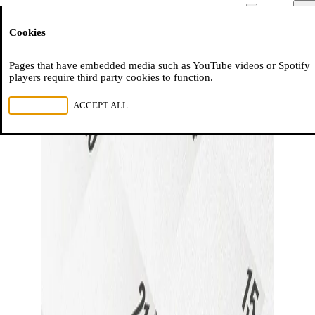
Moussem
Men
Cookies
NL
FR
EN
Pages that have embedded media such as YouTube videos or Spotify
players require third party cookies to function.
REJECT ALL
ACCEPT ALL