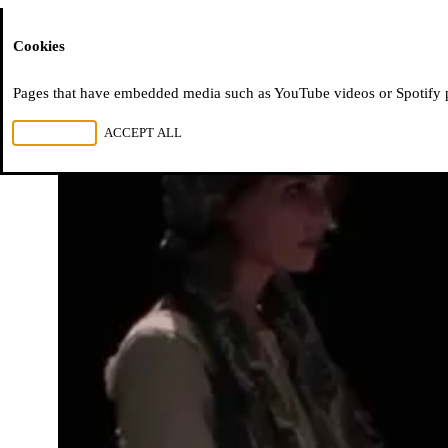
Moussem
Cookies
Pages that have embedded media such as YouTube videos or Spotify pla
REJECT ALL
ACCEPT ALL