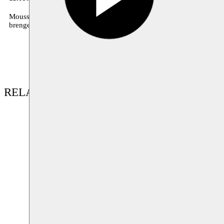
Moussem Nomadisch Kunstencentrum is te gast tijdens Theater aan 
brengen we
De Handen van Fatma
naar Oostende.
RELATED CONTENT